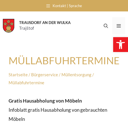
Skip
Kontakt | Sprache
to
content
TRAUSDORF AN DER WULKA
Me
Trajštof
Open 
MÜLLABFUHRTERMINE
Startseite
/
Bürgerservice
/
Müllentsorgung
/
Müllabfuhrtermine
Gratis Hausabholung von Möbeln
Infoblatt gratis Hausabholung von gebrauchten
Möbeln