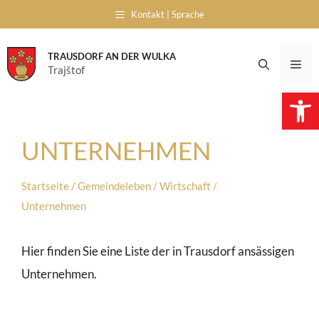
Skip
Kontakt | Sprache
to
content
TRAUSDORF AN DER WULKA
Me
Trajštof
Open 
UNTERNEHMEN
Startseite
/
Gemeindeleben
/
Wirtschaft
/
Unternehmen
Hier finden Sie eine Liste der in Trausdorf ansässigen
Unternehmen.