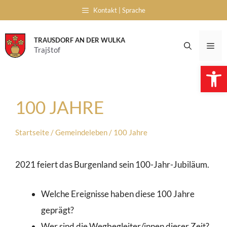
Skip
Kontakt | Sprache
to
content
TRAUSDORF AN DER WULKA
Me
Trajštof
Open 
100 JAHRE
Startseite
/
Gemeindeleben
/
100 Jahre
2021 feiert das Burgenland sein 100-Jahr-Jubiläum.
Welche Ereignisse haben diese 100 Jahre
geprägt?
Wer sind die Wegbegleiter/innen dieser Zeit?