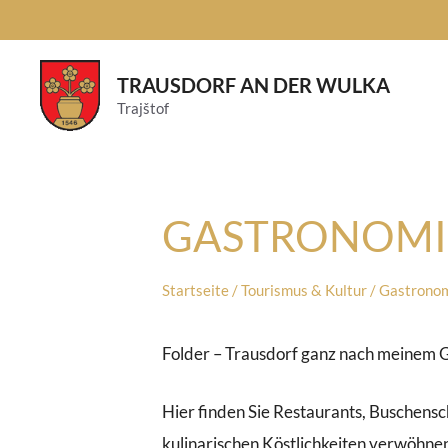
Skip
to
content
TRAUSDORF AN DER WULKA
Trajštof
GASTRONOMI
Startseite
/
Tourismus & Kultur
/
Gastrono
Folder – Trausdorf ganz nach meinem
Hier finden Sie Restaurants, Buschensc
kulinarischen Köstlichkeiten verwöhne