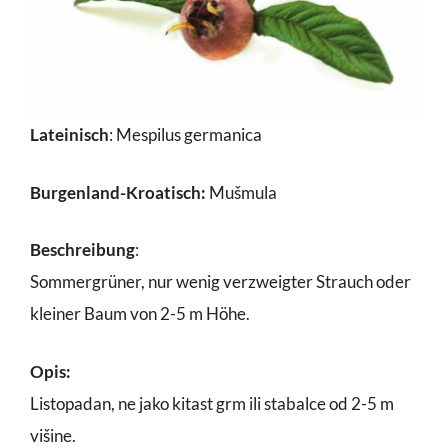
Lateinisch
: Mespilus germanica
Burgenland-Kroatisch:
Mušmula
Beschreibung
:
Sommergrüner, nur wenig verzweigter Strauch oder
kleiner Baum von 2-5 m Höhe.
Opis:
Listopadan, ne jako kitast grm ili stabalce od 2-5 m
višine.