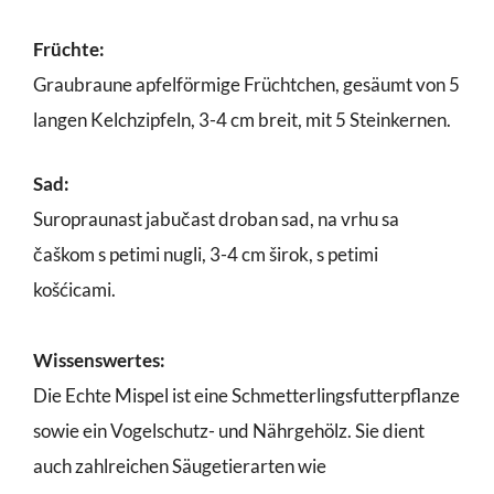
Früchte:
Graubraune apfelförmige Früchtchen, gesäumt von 5
langen Kelchzipfeln, 3-4 cm breit, mit 5 Steinkernen.
Sad:
Suropraunast jabučast droban sad, na vrhu sa
čaškom s petimi nugli, 3-4 cm širok, s petimi
košćicami.
Wissenswertes:
Die Echte Mispel ist eine Schmetterlingsfutterpflanze
sowie ein Vogelschutz- und Nährgehölz. Sie dient
auch zahlreichen Säugetierarten wie