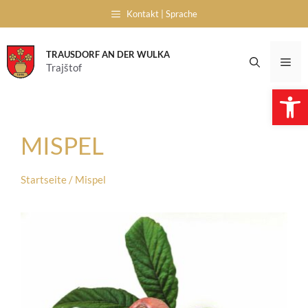
Skip
Kontakt | Sprache
to
content
TRAUSDORF AN DER WULKA
Me
Trajštof
Open 
MISPEL
Startseite
/
Mispel