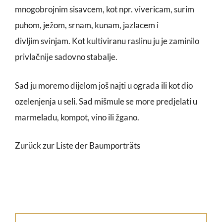
mnogobrojnim sisavcem, kot npr. vivericam, surim
puhom, ježom, srnam, kunam, jazlacem i
divljim svinjam. Kot kultiviranu raslinu ju je zaminilo
privlačnije sadovno stabalje.
Sad ju moremo dijelom još najti u ograda ili kot dio
ozelenjenja u seli. Sad mišmule se more predjelati u
marmeladu, kompot, vino ili žgano.
Zurück zur Liste der Baumporträts