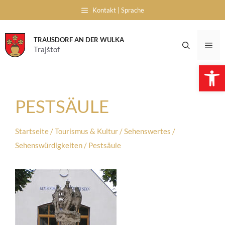
Skip
Kontakt | Sprache
to
content
TRAUSDORF AN DER WULKA
Me
Trajštof
Open 
PESTSÄULE
Startseite
/
Tourismus & Kultur
/
Sehenswertes
/
Sehenswürdigkeiten
/
Pestsäule