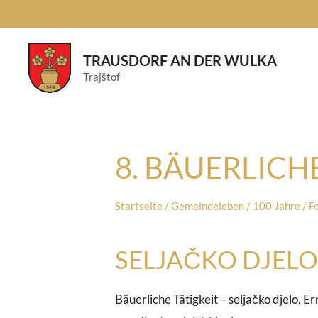
Skip
to
content
TRAUSDORF AN DER WULKA
Trajštof
8. BÄUERLICH
Startseite
/
Gemeindeleben
/
100 Jahre
/
F
SELJAČKO DJELO
Bäuerliche Tätigkeit – seljačko djelo, E