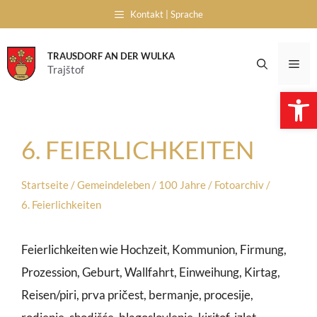
Skip
Kontakt | Sprache
to
content
TRAUSDORF AN DER WULKA
Me
Trajštof
Open 
6. FEIERLICHKEITEN
Startseite
/
Gemeindeleben
/
100 Jahre
/
Fotoarchiv
/
6. Feierlichkeiten
Feierlichkeiten wie Hochzeit, Kommunion, Firmung,
Prozession, Geburt, Wallfahrt, Einweihung, Kirtag,
Reisen/piri, prva pričest, bermanje, procesije,