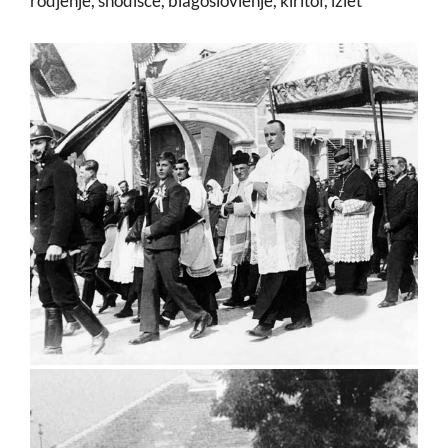
rodjenje, shodišće, blagoslovlenje, kiritof, izlet