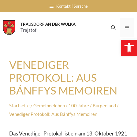
Skip
Kontakt | Sprache
to
content
TRAUSDORF AN DER WULKA
Me
Trajštof
Open 
VENEDIGER
PROTOKOLL: AUS
BÁNFFYS MEMOIREN
Startseite
/
Gemeindeleben
/
100 Jahre
/
Burgenland
/
Venediger Protokoll: Aus Bánffys Memoiren
Das Venediger Protokoll ist ein am 13. Oktober 1921