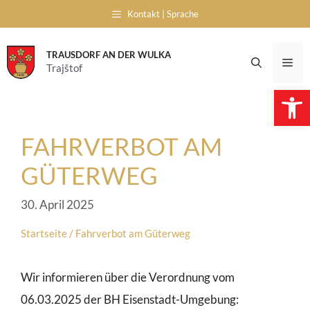
Skip
Kontakt | Sprache
to
content
TRAUSDORF AN DER WULKA
Me
Trajštof
Open 
FAHRVERBOT AM
GÜTERWEG
30. April 2025
Startseite
/
Fahrverbot am Güterweg
Wir informieren über die Verordnung vom
06.03.2025 der BH Eisenstadt-Umgebung: