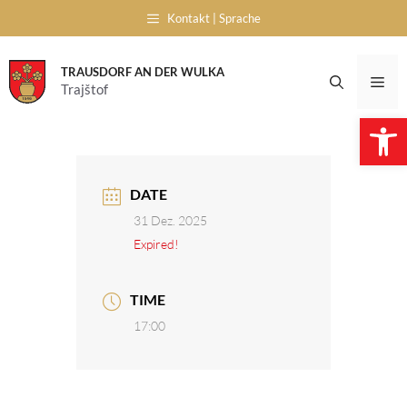
Skip
Kontakt | Sprache
to
content
TRAUSDORF AN DER WULKA
Me
Trajštof
Open 
DATE
31 Dez. 2025
Expired!
TIME
17:00