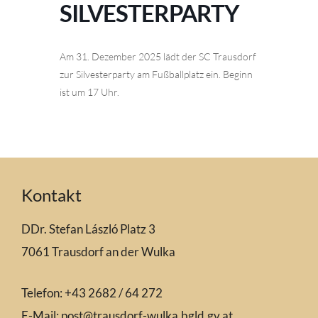
SILVESTERPARTY
Am 31. Dezember 2025 lädt der SC Trausdorf
zur Silvesterparty am Fußballplatz ein. Beginn
ist um 17 Uhr.
Kontakt
DDr. Stefan László Platz 3
7061 Trausdorf an der Wulka
Telefon: +43 2682 / 64 272
E-Mail:
post@trausdorf-wulka.bgld.gv.at