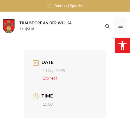
Skip
Kontakt | Sprache
to
content
TRAUSDORF AN DER WULKA
Me
Trajštof
Open 
DATE
14 Sep. 2025
Expired!
TIME
10:00