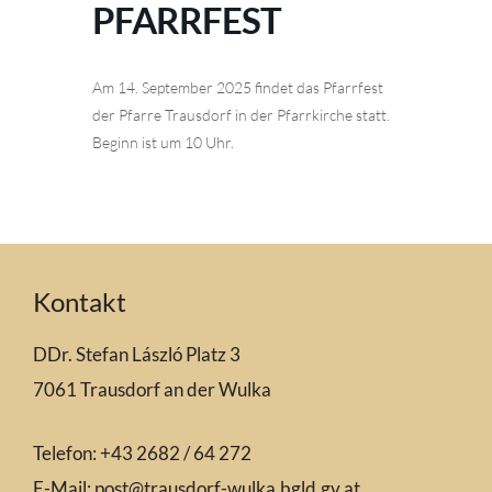
PFARRFEST
Am 14. September 2025 findet das Pfarrfest
der Pfarre Trausdorf in der Pfarrkirche statt.
Beginn ist um 10 Uhr.
Kontakt
DDr. Stefan László Platz 3
7061 Trausdorf an der Wulka
Telefon: +43 2682 / 64 272
E-Mail:
post@trausdorf-wulka.bgld.gv.at