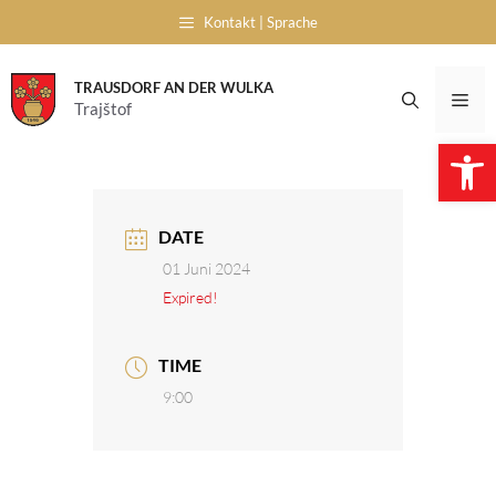
Skip
Kontakt | Sprache
to
content
TRAUSDORF AN DER WULKA
Me
Trajštof
Open 
DATE
01 Juni 2024
Expired!
TIME
9:00