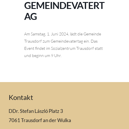
GEMEINDEVATERT
AG
Am Samstag, 1. Juni 2024, lädt die Gemeinde
Trausdorf zum Gemeindevatertag ein. Das
Event findet im Sozialzentrum Trausdorf statt
und beginn um 9 Uhr.
Kontakt
DDr. Stefan László Platz 3
7061 Trausdorf an der Wulka