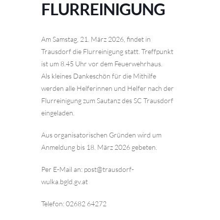
FLURREINIGUNG
Am Samstag, 21. März 2026, findet in
Trausdorf die Flurreinigung statt. Treffpunkt
ist um 8.45 Uhr vor dem Feuerwehrhaus.
Als kleines Dankeschön für die Mithilfe
werden alle Helferinnen und Helfer nach der
Flurreinigung zum Sautanz des SC Trausdorf
eingeladen.
Aus organisatorischen Gründen wird um
Anmeldung bis 18. März 2026 gebeten.
Per E-Mail an: post@trausdorf-
wulka.bgld.gv.at
Telefon: 02682 64272