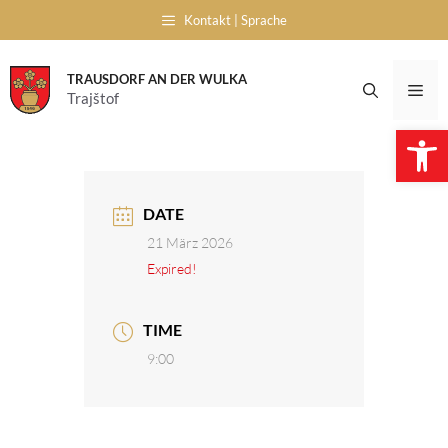
Skip
Kontakt | Sprache
to
content
TRAUSDORF AN DER WULKA
Me
Trajštof
Open 
DATE
21 März 2026
Expired!
TIME
9:00