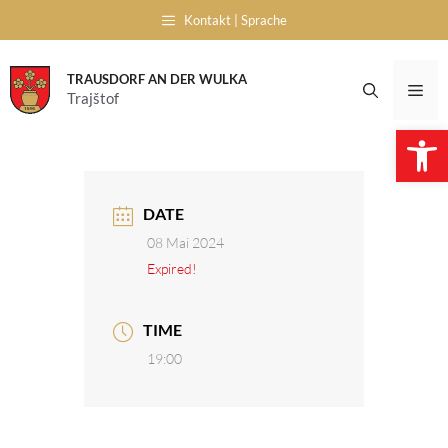
Skip
Kontakt | Sprache
to
content
TRAUSDORF AN DER WULKA
Me
Trajštof
Open 
DATE
08 Mai 2024
Expired!
TIME
19:00