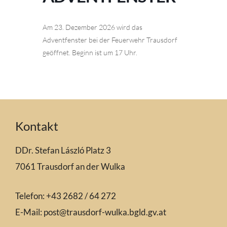
Am 23. Dezember 2026 wird das
Adventfenster bei der Feuerwehr Trausdorf
geöffnet. Beginn ist um 17 Uhr.
Kontakt
DDr. Stefan László Platz 3
7061 Trausdorf an der Wulka
Telefon: +43 2682 / 64 272
E-Mail:
post@trausdorf-wulka.bgld.gv.at