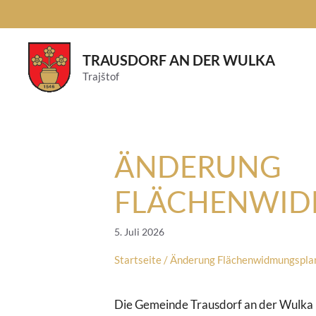
Skip
to
content
TRAUSDORF AN DER WULKA
Trajštof
ÄNDERUNG
FLÄCHENWID
5. Juli 2026
Startseite
/
Änderung Flächenwidmungspla
Die Gemeinde Trausdorf an der Wulka 