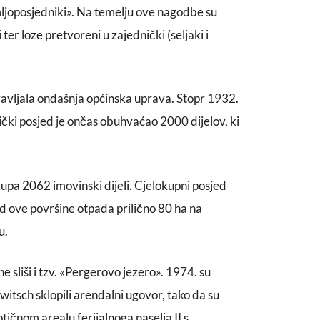
mljoposjedniki». Na temelju ove nagodbe su
 ter loze pretvoreni u zajednički (seljaki i
avljala ondašnja općinska uprava. Stopr 1932.
čki posjed je ončas obuhvaćao 2000 dijelov, ki
upa 2062 imovinski dijeli. Cjelokupni posjed
d ove površine otpada prilično 80 ha na
u.
 sliši i tzv. «Pergerovo jezero». 1974. su
owitsch sklopili arendalni ugovor, tako da su
tičnom arealu ferijalnoga naselja II s