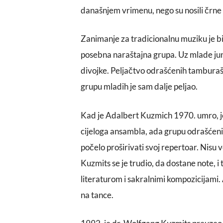
današnjem vrimenu, nego su nosili črne h
Zanimanje za tradicionalnu muziku je bilo
posebna naraštajna grupa. Uz mlade juna
divojke. Peljačtvo odrašćenih tamburaš
grupu mladih je sam dalje peljao.
Kad je Adalbert Kuzmich 1970. umro, j
cijeloga ansambla, ada grupu odrašćenih
počelo proširivati svoj repertoar. Nisu 
Kuzmits se je trudio, da dostane note, i
literaturom i sakralnimi kompozicijami. A
na tance.