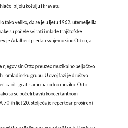
lače, bijelu košulju i kravatu.
 tako veliko, da se je u ljetu 1962. utemeljelila
ke su počele svirati i mlade trajštofske
ev je Adalbert predao svojemu sinu Ottou, a
e njegov sin Otto preuzeo muzikalno peljačtvo
 i omladinsku grupu. U ovoj fazi je društvo
već kanili igrati samo narodnu muziku. Otto
 tako su se počeli baviti koncertantnom
 70-ih ljet 20. stoljeća je repertoar proširen i