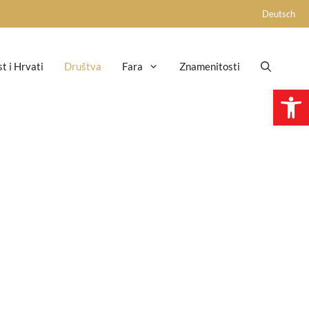
Deutsch
st i Hrvati
Društva
Fara
Znamenitosti
Open 