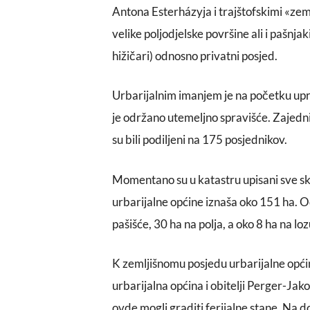
Antona Esterházyja i trajštofskimi «ze
velike poljodjelske površine ali i pašnjaki
hižičari) odnosno privatni posjed.
Urbarijalnim imanjem je na početku upr
je održano utemeljno spravišće. Zajedni
su bili podiljeni na 175 posjednikov.
Momentano su u katastru upisani sve sk
urbarijalne općine iznaša oko 151 ha. O
pašišće, 30 ha na polja, a oko 8 ha na loz
K zemljišnomu posjedu urbarijalne općine
urbarijalna općina i obitelji Perger-Jak
ovde mogli graditi ferijalne stane. Na do