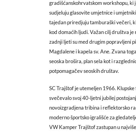
gradišćanskohrvatskom workshopu, ki je 
sudjeluju glasovite umjetnice i umjetniki
tajedan priredjuju tamburaški večeri, ki
kod domaćih ljudi. Važan cilj društva je
zadnji ljeti su med drugim popravljeni pi
Magdalene i kapela sv. Ane. Zvana toga 
seoska brošira, plan sela kot i razgledni
potpomagačev seoskih društav.
SC Trajštof je utemeljen 1966. Klupske f
svečevalo svoj 40-ljetni jubilej postojan
novoizgradjena tribina i reflektorsko ras
moderno športsko igrališće za gledatelj
VW Kamper Trajštof zastupan u najvišem