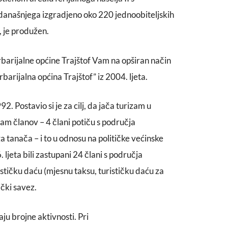
 današnjega izgradjeno oko 220 jednoobiteljskih
, je produžen.
 urbarijalne općine Trajštof Vam na opširan način
rbarijalna općina Trajštof” iz 2004. ljeta.
2. Postavio si je za cilj, da jača turizam u
dam članov – 4 člani potiču s područja
a tanača – i to u odnosu na političke većinske
 ljeta bili zastupani 24 člani s područja
ističku daću (mjesnu taksu, turističku daću za
ički savez.
aju brojne aktivnosti. Pri