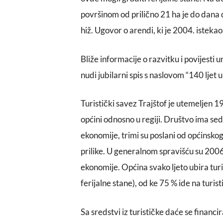
površinom od prilično 21 ha je do dana
hiž. Ugovor o arendi, ki je 2004. istekao
Bliže informacije o razvitku i povijesti
nudi jubilarni spis s naslovom “140 ljet u
Turistički savez Trajštof je utemeljen 199
općini odnosno u regiji. Društvo ima se
ekonomije, trimi su poslani od općinskog
prilike. U generalnom spravišću su 2006.
ekonomije. Općina svako ljeto ubira tur
ferijalne stane), od ke 75 % ide na turist
Sa sredstvi iz turističke daće se financir