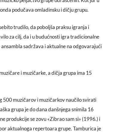
muzičko peljačtvo grupe odrašćenih. Kot jur u
odonda podučava omladinsku i dičju grupu.
sebito trudilo, da poboljša praksu igranja i
ilo za cilj, da i u budućnosti igra tradicionalne
am ansambla sadržava i aktualne na odgovarajući
uzičare i muzičarke, a dičja grupa ima 15
neg 500 muzičarov i muzičarkov naučilo svirati
aška grupa je do dana danšnjega snimila 16
 produkcije se zovu «Zibrao sam si» (1996.) i
zbor aktualnoga repertoara grupe. Tamburica je