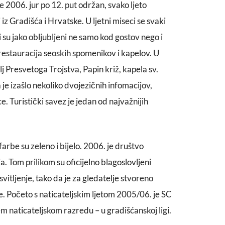
2006. jur po 12. put održan, svako ljeto
 iz Gradišća i Hrvatske. U ljetni miseci se svaki
 su jako obljubljeni ne samo kod gostov nego i
 restauracija seoskih spomenikov i kapelov. U
lj Presvetoga Trojstva, Papin križ, kapela sv.
je izašlo nekoliko dvojezičnih infomacijov,
ce. Turistički savez je jedan od najvažnijih
arbe su zeleno i bijelo. 2006. je društvo
ja. Tom prilikom su oficijelno blagoslovljeni
vitljenje, tako da je za gledatelje stvoreno
e. Početo s naticateljskim ljetom 2005/06. je SC
 naticateljskom razredu – u gradišćanskoj ligi.