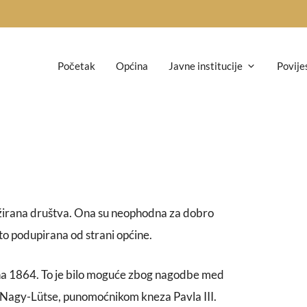
Početak
Općina
Javne institucije
Povije
žžirana društva. Ona su neophodna za dobro
ato podupirana od strani općine.
ena 1864. To je bilo moguće zbog nagodbe med
Nagy-Lütse, punomoćnikom kneza Pavla III.