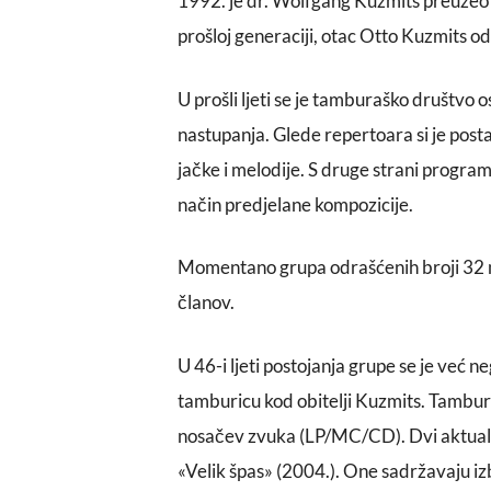
1992. je dr. Wolfgang Kuzmits preuzeo 
prošloj generaciji, otac Otto Kuzmits 
U prošli ljeti se je tamburaško društvo o
nastupanja. Glede repertoara si je postav
jačke i melodije. S druge strani progr
način predjelane kompozicije.
Momentano grupa odrašćenih broji 32 m
članov.
U 46-i ljeti postojanja grupe se je već 
tamburicu kod obitelji Kuzmits. Tambur
nosačev zvuka (LP/MC/CD). Dvi aktualne
«Velik špas» (2004.). One sadržavaju i