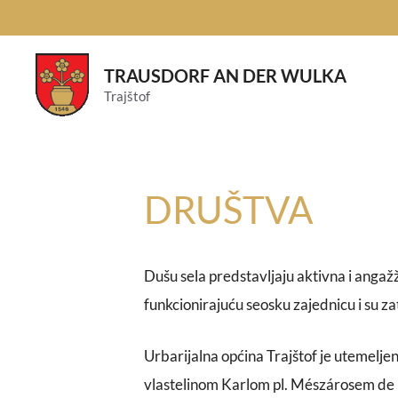
Preskoči
na
sadržaj
TRAUSDORF AN DER WULKA
Trajštof
DRUŠTVA
Dušu sela predstavljaju aktivna i anga
funkcionirajuću seosku zajednicu i su z
Urbarijalna općina Trajštof je utemelj
vlastelinom Karlom pl. Mészárosem de 