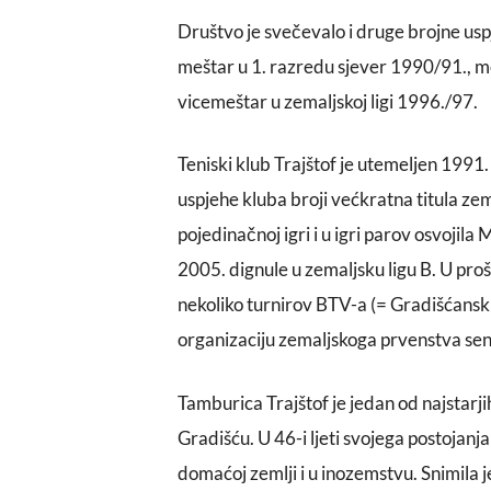
Društvo je svečevalo i druge brojne us
meštar u 1. razredu sjever 1990/91., me
vicemeštar u zemaljskoj ligi 1996./97.
Teniski klub Trajštof je utemeljen 1991.
uspjehe kluba broji većkratna titula zem
pojedinačnoj igri i u igri parov osvojila
2005. dignule u zemaljsku ligu B. U prošl
nekoliko turnirov BTV-a (= Gradišćanski 
organizaciju zemaljskoga prvenstva se
Tamburica Trajštof je jedan od najstarj
Gradišću. U 46-i ljeti svojega postojanja
domaćoj zemlji i u inozemstvu. Snimila j