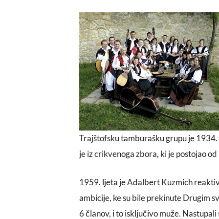
Trajštofsku tamburašku grupu je 1934. 
je iz crikvenoga zbora, ki je postojao od
1959. ljeta je Adalbert Kuzmich reaktiv
ambicije, ke su bile prekinute Drugim 
6 članov, i to isključivo muže. Nastupali 