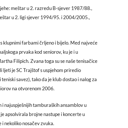
pjehe: meštar u 2. razredu B-sjever 1987/88.,
štar u 2. ligi sjever 1994/95. i 2004/2005.,
 s klupnimi farbami črljeno i bijelo. Med najveće
aljskoga prvaka kod seniorov, ku je i u
 Martha Filipich. Zvana toga su se naše tenisačice
i ljeti je SC Trajštof s uspjehom priredio
teniski savez), tako da je klub dostao i nalog za
niorov na otvorenom 2006.
ih i najuspješnijih tamburaških ansamblov u
 je apsolvirala brojne nastupe i koncerte u
e i nekoliko nosačev zvuka.